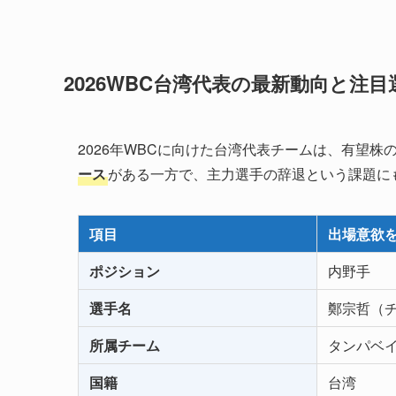
2026WBC台湾代表の最新動向と注目
2026年WBCに向けた台湾代表チームは、有望
ース
がある一方で、主力選手の辞退という課題に
項目
出場意欲
ポジション
内野手
選手名
鄭宗哲（
所属チーム
タンパベ
国籍
台湾