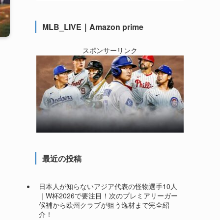
MLB_LIVE｜Amazon prime
スポンサーリンク
最近の投稿
日本人が知らないアジア代表の怪物選手10人
｜W杯2026で要注目！次のプレミアリーガー
候補から欧州クラブが狙う逸材まで完全紹
介！