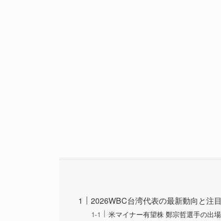
2026WBC台湾代表の最新動向と注
米マイナー有望株 鄭宗哲選手の出