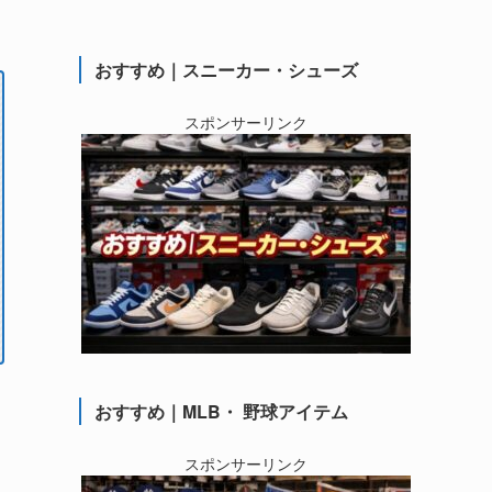
おすすめ｜スニーカー・シューズ
スポンサーリンク
おすすめ｜MLB・ 野球アイテム
スポンサーリンク