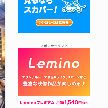
スポンサーリンク