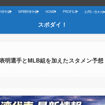
野球中継
NPB野球中継
HOME
PROFILE
お問い合わせ
スポダイ！
場表明選手とMLB組を加えたスタメン予想