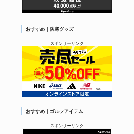
おすすめ｜防寒グッズ
スポンサーリンク
おすすめ｜ゴルフアイテム
スポンサーリンク