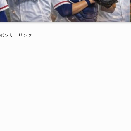
ポンサーリンク