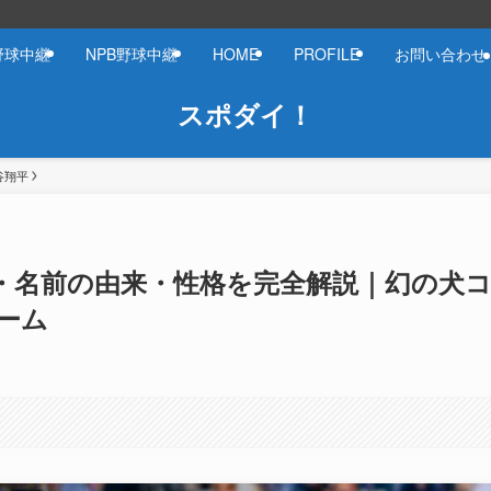
野球中継
NPB野球中継
HOME
PROFILE
お問い合わせ
スポダイ！
谷翔平
・名前の由来・性格を完全解説｜幻の犬
ーム