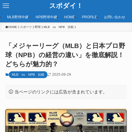
スポダイ！
MLB野球中継
NPB野球中継
HOME
PROFILE
お問い合わせ
HOME
スポーツ
野球
MLB vs NPB 比較
「メジャーリーグ（MLB）と日本プロ野
球（NPB）の経営の違い」を徹底解説！
どちらが魅力的？
2025-09-29
MLB vs NPB 比較
当ページのリンクには広告が含まれています。