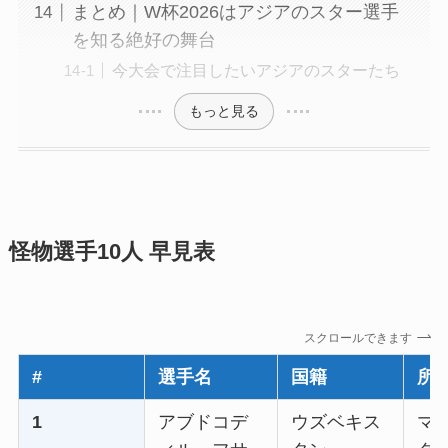
まとめ｜W杯2026はアジアのスター選手
を知る絶好の舞台
今大会で注目したいアジアのスターたち
もっと見る
怪物選手10人 早見表
スクロールできます
#
選手名
国籍
所
1
アブドコデ
ウズベキス
マ