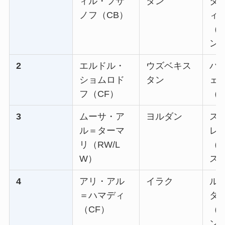
ィル・フサ
タン
タ
ノフ（CB）
ィ
（
ン
2
エルドル・
ウズベキス
バ
ショムロド
タン
ェ
フ（CF）
（
3
ムーサ・ア
ヨルダン
ス
ル＝ターマ
レ
リ（RW/L
（
W）
ス
4
アリ・アル
イラク
ル
＝ハマディ
タ
（CF）
（
ン