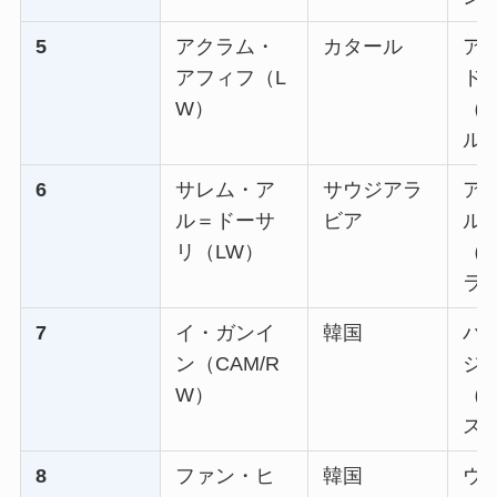
5
アクラム・
カタール
ア
アフィフ（L
ド
W）
（
ル
6
サレム・ア
サウジアラ
ア
ル＝ドーサ
ビア
ル
リ（LW）
（
ラ
7
イ・ガンイ
韓国
パ
ン（CAM/R
ジ
W）
（
ス
8
ファン・ヒ
韓国
ウ