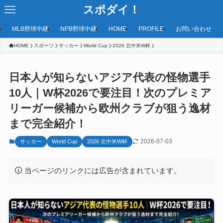
スポダイ！
MLB野球中継
NPB野球中継
HOME
PROFILE
お問い合わせ
HOME
スポーツ
サッカー
World Cup
2026 北中米W杯
日本人が知らないアジア代表の怪物選手
10人｜W杯2026で要注目！次のプレミア
リーガー候補から欧州クラブが狙う逸材
まで完全紹介！
2026-07-03
サッカー
World Cup
2026 北中米W杯
当ページのリンクには広告が含まれています。