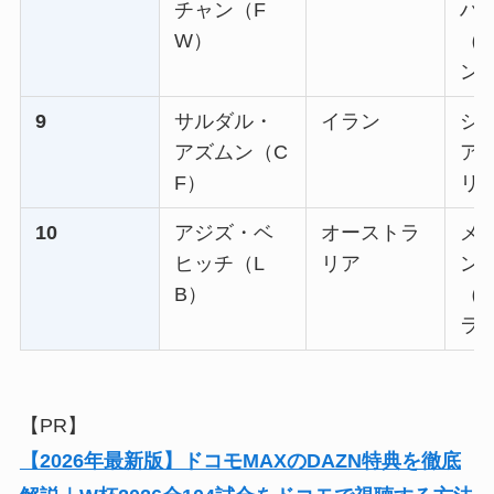
チャン（F
ハ
W）
（
ン
9
サルダル・
イラン
シ
アズムン（C
ア
F）
リ（
10
アジズ・ベ
オーストラ
メ
ヒッチ（L
リア
ン
B）
（
ラ
【PR】
【2026年最新版】ドコモMAXのDAZN特典を徹底