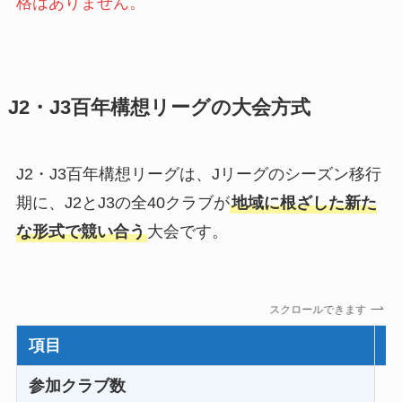
格はありません。
J2・J3百年構想リーグの大会方式
J2・J3百年構想リーグは、Jリーグのシーズン移行
期に、J2とJ3の全40クラブが
地域に根ざした新た
な形式で競い合う
大会です。
スクロールできます
項目
参加クラブ数
J