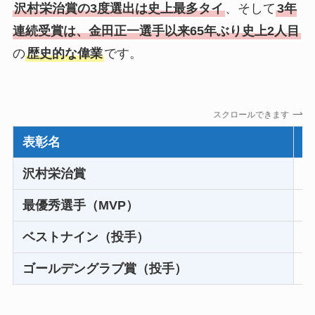
沢村栄治賞の3度選出は史上最多タイ
、そして
3年
連続受賞は、金田正一選手以来65年ぶり史上2人目
の
歴史的な偉業
です。
スクロールできます
表彰名
沢村栄治賞
2
最優秀選手（MVP）
2
ベストナイン（投手）
2
ゴールデングラブ賞（投手）
2