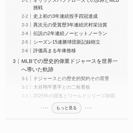
オリックスバファローズでの歩みとMLB
挑戦
史上初の3年連続投手四冠達成
異次元の受賞歴3年連続沢村栄治賞
伝説の2年連続ノーヒットノーラン
シーズン15連勝球団新記録樹立
評価高まる年俸推移
MLBでの歴史的偉業ドジャースを世界一
へ導いた軌跡
ドジャースとの歴史的契約その背景
大谷翔平選手との二枚看板
2025年の躍進とワールドシリーズ制覇
もっと見る