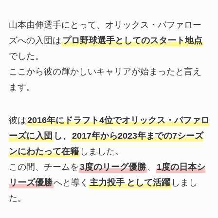
山本由伸選手にとって、オリックス・バファロー
ズへの入団は
プロ野球選手としてのスタート地点
でした。
ここから彼の輝かしいキャリアが始まったと言え
ます。
彼は
2016年にドラフト4位でオリックス・バファロ
ーズに入団
し、
2017年から2023年までの7シーズ
ンにわたって在籍
しました。
この間、チームを
3度のリーグ優勝
、
1度の日本シ
リーズ優勝
へと導く
主力投手
として活躍
しまし
た。