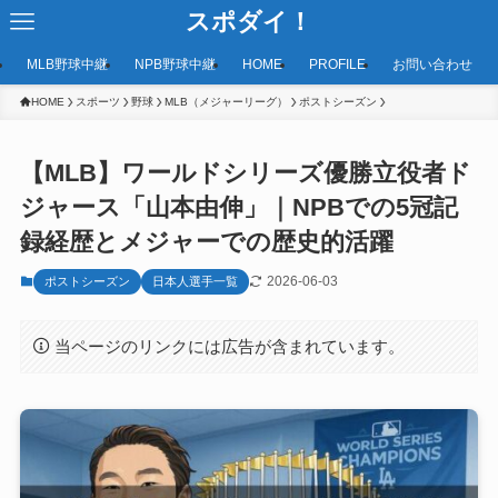
スポダイ！
MLB野球中継
NPB野球中継
HOME
PROFILE
お問い合わせ
HOME
スポーツ
野球
MLB（メジャーリーグ）
ポストシーズン
【MLB】ワールドシリーズ優勝立役者ド
ジャース「山本由伸」｜NPBでの5冠記
録経歴とメジャーでの歴史的活躍
2026-06-03
ポストシーズン
日本人選手一覧
当ページのリンクには広告が含まれています。