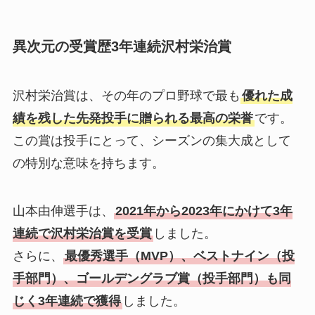
異次元の受賞歴3年連続沢村栄治賞
沢村栄治賞は、その年のプロ野球で最も
優れた成
績を残した先発投手に贈られる最高の栄誉
です。
この賞は投手にとって、シーズンの集大成として
の特別な意味を持ちます。
山本由伸選手は、
2021年から2023年にかけて3年
連続で沢村栄治賞を受賞
しました。
さらに、
最優秀選手（MVP）、ベストナイン（投
手部門）、ゴールデングラブ賞（投手部門）も同
じく3年連続で獲得
しました。