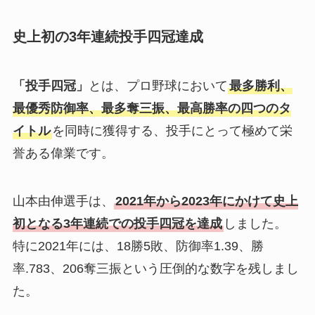
史上初の3年連続投手四冠達成
「投手四冠」
とは、プロ野球において
最多勝利、
最優秀防御率、最多奪三振、最高勝率の四つのタ
イトル
を同時に獲得する、投手にとって極めて栄
誉ある偉業です。
山本由伸選手は、
2021年から2023年にかけて史上
初となる3年連続での投手四冠を達成
しました。
特に2021年には、18勝5敗、防御率1.39、勝
率.783、206奪三振という圧倒的な数字を残しまし
た。