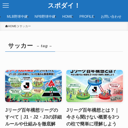
スポダイ！
MLB野球中継
NPB野球中継
HOME
PROFILE
お問い合わせ
HOME
サッカー
サッカー
– tag –
Jリーグ百年構想リーグの
Jリーグ百年構想とは？｜
すべて｜J1・J2・J3の詳細
今さら聞けない概要を3つ
ルールや仕組みを徹底解
の柱で簡単に理解しよう