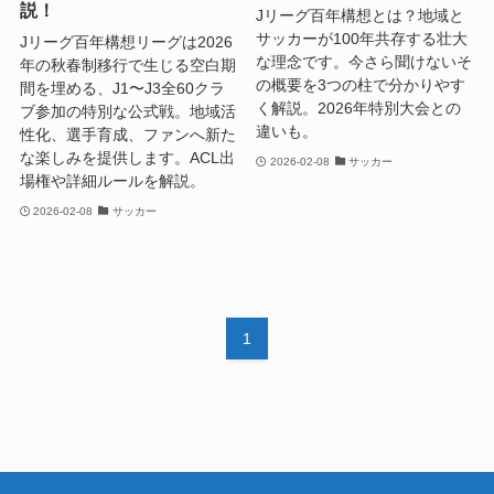
説！
Jリーグ百年構想とは？地域と
サッカーが100年共存する壮大
Jリーグ百年構想リーグは2026
な理念です。今さら聞けないそ
年の秋春制移行で生じる空白期
の概要を3つの柱で分かりやす
間を埋める、J1〜J3全60クラ
く解説。2026年特別大会との
ブ参加の特別な公式戦。地域活
違いも。
性化、選手育成、ファンへ新た
な楽しみを提供します。ACL出
2026-02-08
サッカー
場権や詳細ルールを解説。
2026-02-08
サッカー
1