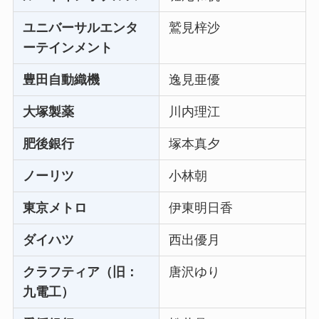
ユニバーサルエンタ
鷲見梓沙
ーテインメント
豊田自動織機
逸見亜優
大塚製薬
川内理江
肥後銀行
塚本真夕
ノーリツ
小林朝
東京メトロ
伊東明日香
ダイハツ
西出優月
クラフティア（旧：
唐沢ゆり
九電工）