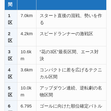
間
1
7.0km
スタート直後の混戦、勢いを作
区
る
2
4.2km
スピードランナーの激戦区
区
3
10.6k
“花の3区”最長区間、エース対
区
m
決
4
3.6km
コンパクトに差を広げるテクニ
区
カル区間
5
10.0k
アップダウン連続、逆転劇の名
区
m
物区間
6
6.795
ゴールに向けた順位確定バトル