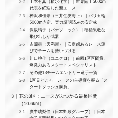
山本有真（積水化学）｜世界陸上5000m
代表を経験した新エース
樺沢和佳奈（三井住友海上）｜パリ五輪
5000m内定、実力証明済みの安定株
保坂晴子（パナソニック）｜積極果敢な
飛び出しが武器
吉薗栞（天満屋）｜安定感あるレース運
びでチームを勢いづける
川口桃佳（ユニクロ）｜前回1区区間賞、
爆発力あるスタートスペシャリスト
その他18チームエントリー選手一覧
1区見どころ：レースの主導権を握る「ス
タートダッシュ勝負」
花の3区：エースがぶつかる最長区間
（10.6km）
廣中璃梨佳（日本郵政グループ）｜日本