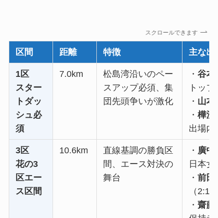
スクロールできます
区間
距離
特徴
主な出
1区
7.0km
松島湾沿いのペー
・
谷本
スター
スアップ必須、集
トップ
トダッ
団先頭争いが激化
・
山本
シュ必
・
樺沢
須
出場内
3区
10.6km
直線基調の勝負区
・
廣中
花の3
間、エース対決の
日本女
区エー
舞台
・
前田
ス区間
（2:18
・
齋藤