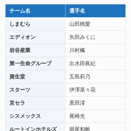
チーム名
選手名
しまむら
山田桃愛
エディオン
矢田みくに
岩谷産業
川村楓
第一生命グループ
出水田眞紀
資生堂
五島莉乃
スターツ
伊澤菜々花
京セラ
黒田澪
シスメックス
尾崎光
ルートインホテルズ
堀尾和帆