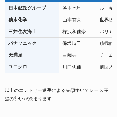
日本郵政グループ
谷本七星
ルーキ
積水化学
山本有真
世界陸上
三井住友海上
樺沢和佳奈
パリ五輪
パナソニック
保坂晴子
積極的
天満屋
吉薗栞
チーム
ユニクロ
川口桃佳
前回大
以上のエントリー選手による先頭争いでレース序
盤の勢いが決まります。