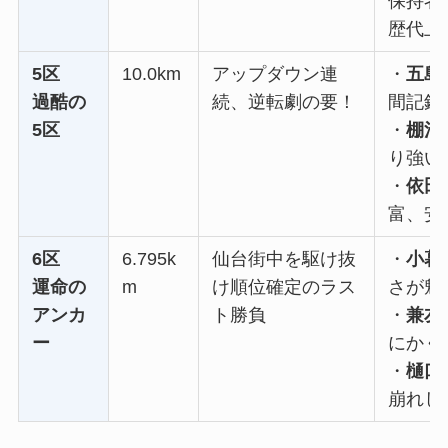
保持者
歴代上
5区
10.0km
アップダウン連
・
五島
過酷の
続、逆転劇の要！
間記録
5区
・
棚池
り強い
・
依田
富、安
6区
6.795k
仙台街中を駆け抜
・
小暮
運命の
m
け順位確定のラス
さが魅
アンカ
ト勝負
・
兼友
ー
にかく
・
樋口
崩れし