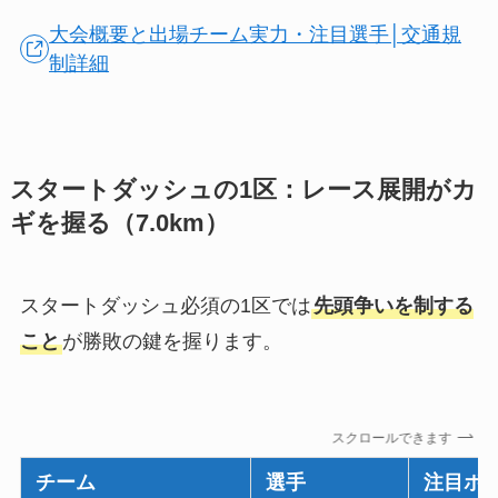
大会概要と出場チーム実力・注目選手│交通規
制詳細
スタートダッシュの1区：レース展開がカ
ギを握る（7.0km）
スタートダッシュ必須の1区では
先頭争いを制する
こと
が勝敗の鍵を握ります。
スクロールできます
チーム
選手
注目ポ