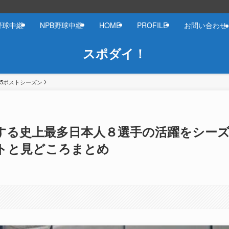
野球中継
NPB野球中継
HOME
PROFILE
お問い合わせ
スポダイ！
025ポストシーズン
出場する史上最多日本人８選手の活躍をシー
トと見どころまとめ